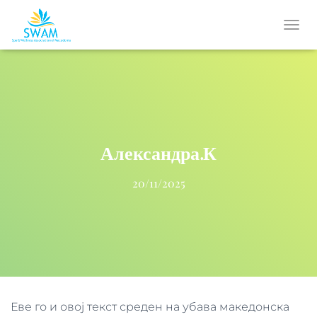
T
O
G
G
L
E
N
A
V
Александра.К
I
G
20/11/2025
A
T
I
O
N
Еве го и овој текст среден на убава македонска