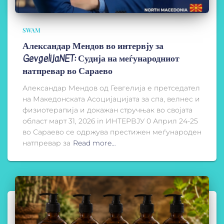
SWAM
Александар Мендов во интервју за
GevgelijaNET: Судија на меѓународниот
натпревар во Сараево
Александар Мендов од Гевгелија е претседател
на Македонската Асоцијацијата за спа, велнес и
физиотерапија и докажан стручњак во својата
област март 31, 2026 in ИНТЕРВЈУ 0 Април 24-25
во Сараево се одржува престижен меѓународен
натпревар за
Read more…