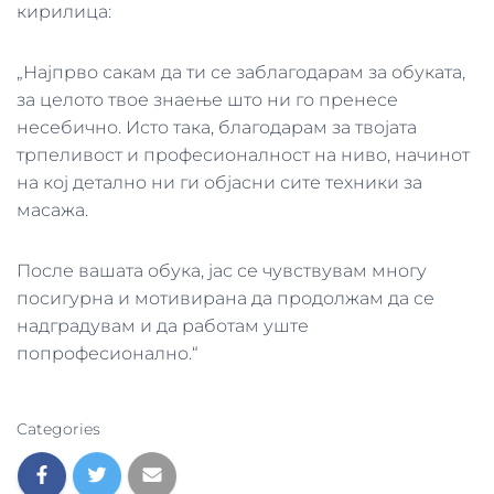
кирилица:
„Најпрво сакам да ти се заблагодарам за обуката,
за целото твое знаење што ни го пренесе
несебично. Исто така, благодарам за твојата
трпеливост и професионалност на ниво, начинот
на кој детално ни ги објасни сите техники за
масажа.
После вашата обука, јас се чувствувам многу
посигурна и мотивирана да продолжам да се
надградувам и да работам уште
попрофесионално.“
Categories