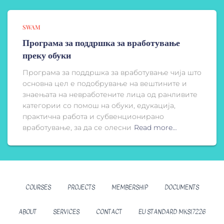
SWAM
Програма за поддршка за вработување
преку обуки
Програма за поддршка за вработување чија што
основна цел е подобрување на вештините и
знаењата на невработените лица од ранливите
категории со помош на обуки, едукација,
практична работа и субвенционирано
вработување, за да се олесни
Read more…
COURSES
PROJECTS
MEMBERSHIP
DOCUMENTS
ABOUT
SERVICES
CONTACT
EU STANDARD MKS17226