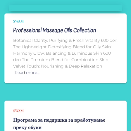
SWAM
Professional Massage Oils Collection
Botanical Clarity: Purifying & Fresh Vitality 600 den
The Lightweight Detoxifying Blend for Oily Skin
Harmony Glow: Balancing & Luminous Skin 600
den The Premium Blend for Combination Skin
Velvet Touch: Nourishing & Deep Relaxation
Read more…
SWAM
Програма за поддршка за вработување
преку обуки