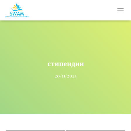
T
O
G
G
L
E
N
A
V
стипендии
I
G
20/11/2025
A
T
I
O
N