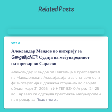
Related Posts
SWAM
Александар Мендов во интервју за
GevgelijaNET: Судија на меѓународниот
натпревар во Сараево
Александар Мендов од Гевгелија е претседател
на Македонската Асоцијацијата за спа, велнес и
физиотерапија и докажан стручњак во својата
област март 31, 2026 in ИНТЕРВЈУ 0 Април 24-25
во Сараево се одржува престижен меѓународен
натпревар за
Read more…