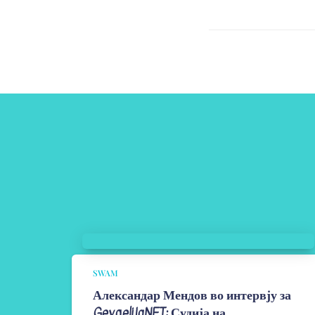
SWAM
Александар Мендов во интервју за
GevgelijaNET: Судија на