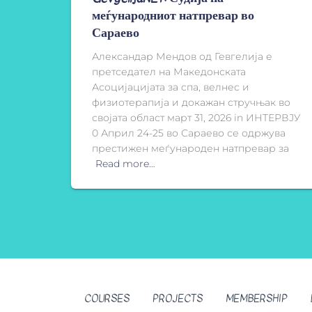
меѓународниот натпревар во
Сараево
Александар Мендов од Гевгелија е
претседател на Македонската
Асоцијацијата за спа, велнес и
физиотерапија и докажан стручњак во
својата област март 31, 2026 in ИНТЕРВЈУ
0 Април 24-25 во Сараево се одржува
престижен меѓународен натпревар за
Read more…
COURSES
PROJECTS
MEMBERSHIP