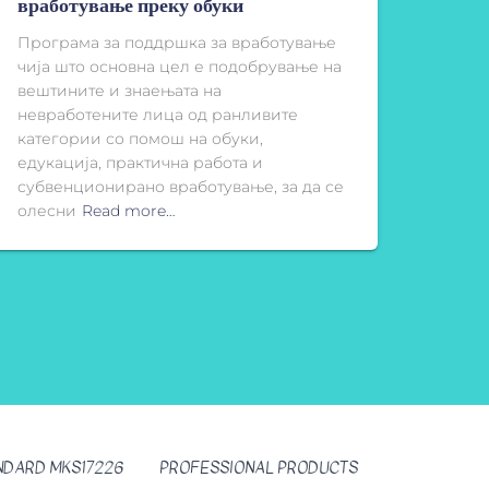
вработување преку обуки
Програма за поддршка за вработување
чија што основна цел е подобрување на
вештините и знаењата на
невработените лица од ранливите
категории со помош на обуки,
едукација, практична работа и
субвенционирано вработување, за да се
олесни
Read more…
NDARD MKS17226
PROFESSIONAL PRODUCTS