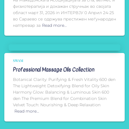
на Македонската Асоцијацијата за спа, велнес и
физиотерапија и докажан стручњак во својата
област март 31, 2026 in ИНТЕРВЈУ 0 Април 24-25
во Сараево се одржува престижен меѓународен
натпревар за
Read more…
SWAM
Professional Massage Oils Collection
Botanical Clarity: Purifying & Fresh Vitality 600 den
The Lightweight Detoxifying Blend for Oily Skin
Harmony Glow: Balancing & Luminous Skin 600
den The Premium Blend for Combination Skin
Velvet Touch: Nourishing & Deep Relaxation
Read more…