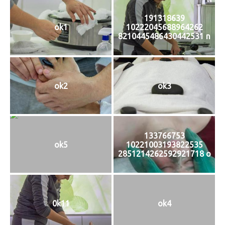
191318639
ok1
10222045688964262
8210445486430442531 n
ok2
ok3
133766753
ok5
10221003193822535
2851214262592921718 o
0k11
ok4