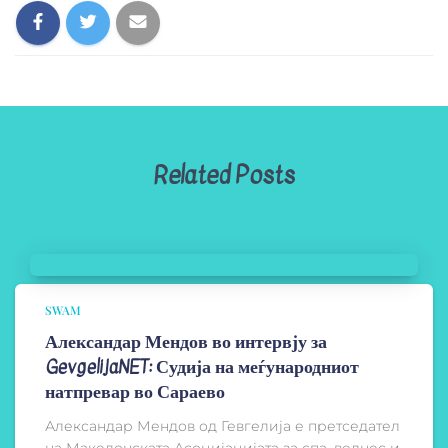
Related Posts
SWAM
Александар Мендов во интервју за
GevgelijaNET: Судија на меѓународниот
натпревар во Сараево
Александар Мендов од Гевгелија е претседател