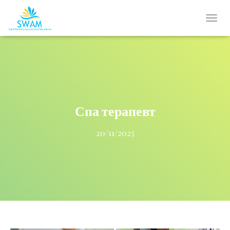
T
O
G
G
L
E
N
A
V
Спа терапевт
I
G
20/11/2025
A
T
I
O
N