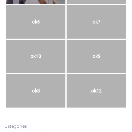
ok6
ok7
ok10
ok9
ok8
ok12
Categories