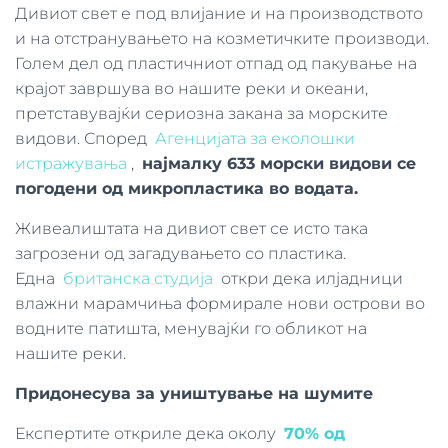
Дивиот свет е под влијание и на производството
и на отстранувањето на козметичките производи.
Голем дел од пластичниот отпад од пакување на
крајот завршува во нашите реки и океани,
претставувајќи сериозна закана за морските
видови. Според
Агенцијата за еколошки
истражувања
,
најмалку 633 морски видови се
погодени од микропластика во водата.
Живеалиштата на дивиот свет се исто така
загрозени од загадувањето со пластика.
Една
британска студија
откри дека илјадници
влажни марамчиња формирале нови острови во
водните патишта, менувајќи го обликот на
нашите реки.
Придонесува за уништување на шумите
Експертите откриле дека околу
70% од