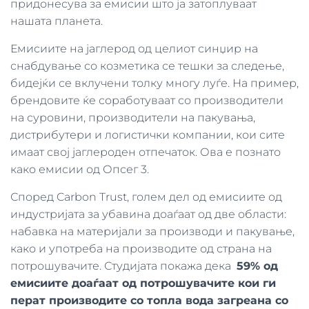
придонесува за емисии што ја затоплуваат
нашата планета.
Емисиите на јаглерод од целиот синџир на
снабдување со козметика се тешки за следење,
бидејќи се вклучени толку многу луѓе. На пример,
брендовите ќе соработуваат со производители
на суровини, производители на пакувања,
дистрибутери и логистички компании, кои сите
имаат свој јаглероден отпечаток. Ова е познато
како емисии од Опсег 3.
Според Carbon Trust, голем дел од емисиите од
индустријата за убавина доаѓаат од две области:
набавка на материјали за производи и пакување,
како и употреба на производите од страна на
потрошувачите. Студијата покажа дека
59% од
емисиите доаѓаат од потрошувачите кои ги
перат производите со топла вода загреана со