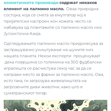
козметичките производи
содржат некаков
елемент на палмино масло.
Оваа природна
состојка, која се смета за емулгатор кој е
пријателски настроен кон кожата, често се
набавува од плантажите со палмино масло низ
Југоисточна Азија.
Одгледувањето палмино масло придонесува за
застрашувачко уништување на шумите низ
нашата планета. Некои експерти проценуваат
дека површина со големина на 300 фудбалски
игралишта се расчистува секој час за да се
направи место за фарми за палмино масло. Ова,
исто така, ги загрозува живеалиштата на
загрозените диви животни, како што е
суматранскиот тигар.