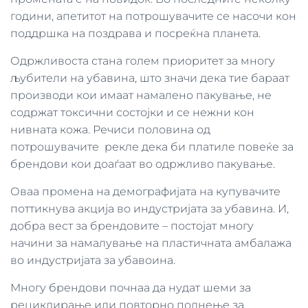
години, апетитот на потрошувачите се насочи кон
поддршка на поздрава и посреќна планета.
Одржливоста стана голем приоритет за многу
љубители на убавина, што значи дека тие бараат
производи кои имаат намалено пакување, не
содржат токсични состојки и се нежни кон
нивната кожа. Речиси половина од
потрошувачите рекле дека би платиле повеќе за
брендови кои доаѓаат во одржливо пакување.
Оваа промена на демографијата на купувачите
поттикнува акција во индустријата за убавина. И,
добра вест за брендовите – постојат многу
начини за намалување на пластичната амбалажа
во индустријата за убавоина.
Многу брендови почнаа да нудат шеми за
рециклирање или повторно полнење за