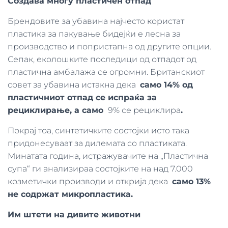
Создава многу пластичен отпад
Брендовите за убавина најчесто користат
пластика за пакување бидејќи е лесна за
производство и попристапна од другите опции.
Сепак, еколошките последици од отпадот од
пластична амбалажа се огромни. Британскиот
совет за убавина истакна дека
само 14% од
пластичниот отпад се испраќа за
рециклирање, а само
9% се рециклира
.
Покрај тоа, синтетичките состојки исто така
придонесуваат за дилемата со пластиката.
Минатата година, истражувачите на „Пластична
супа“ ги анализираа состојките на над 7.000
козметички производи и открија дека
само 13%
не содржат микропластика.
Им штети на дивите животни