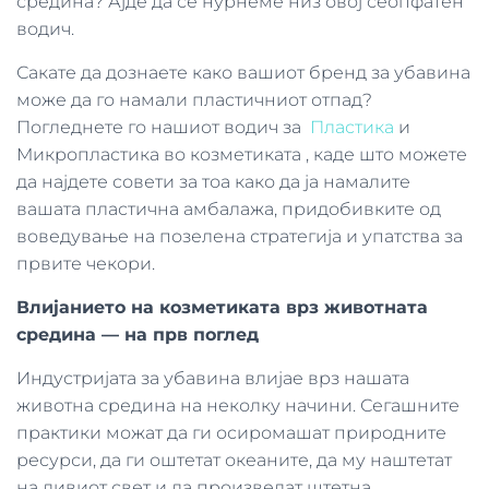
средина? Ајде да се нурнеме низ овој сеопфатен
водич.
Сакате да дознаете како вашиот бренд за убавина
може да го намали пластичниот отпад?
Погледнете го нашиот водич за
Пластика
и
Микропластика во козметиката , каде што можете
да најдете совети за тоа како да ја намалите
вашата пластична амбалажа, придобивките од
воведување на позелена стратегија и упатства за
првите чекори.
Влијанието на козметиката врз животната
средина — на прв поглед
Индустријата за убавина влијае врз нашата
животна средина на неколку начини. Сегашните
практики можат да ги осиромашат природните
ресурси, да ги оштетат океаните, да му наштетат
на дивиот свет и да произведат штетна