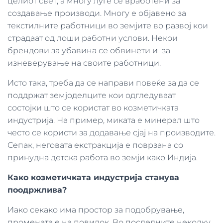
целиот свет, а многу луѓе се вработени за
создавање производи. Многу е објавено за
текстилните работници во земјите во развој кои
страдаат од лоши работни услови. Некои
брендови за убавина се обвинети и за
изневерување на своите работници.
Исто така, треба да се направи повеќе за да се
поддржат земјоделците кои одгледуваат
состојки што се користат во козметичката
индустрија. На пример, миката е минерал што
често се користи за додавање сјај на производите.
Сепак, неговата екстракција е поврзана со
принудна детска работа во земји како Индија.
Како козметичката индустрија станува
поодржлива?
Иако секако има простор за подобрување,
промената е на повидок. Во последните неколку