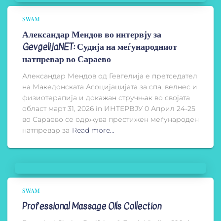
SWAM
Александар Мендов во интервју за
GevgelijaNET: Судија на меѓународниот
натпревар во Сараево
Александар Мендов од Гевгелија е претседател
на Македонската Асоцијацијата за спа, велнес и
физиотерапија и докажан стручњак во својата
област март 31, 2026 in ИНТЕРВЈУ 0 Април 24-25
во Сараево се одржува престижен меѓународен
натпревар за
Read more…
SWAM
Professional Massage Oils Collection