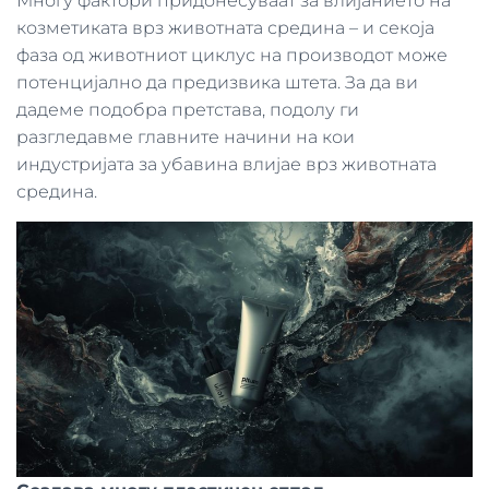
Многу фактори придонесуваат за влијанието на
козметиката врз животната средина – и секоја
фаза од животниот циклус на производот може
потенцијално да предизвика штета. За да ви
дадеме подобра претстава, подолу ги
разгледавме главните начини на кои
индустријата за убавина влијае врз животната
средина.