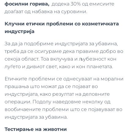
фосилни горива,
додека 30% од емисиите
доаѓаат од набавка на суровини.
Клучни етички проблеми со козметичката
индустрија
За да ја подобриме индустријата за убавина,
треба да се осигураме дека правиме добро во
секоја област. Тоа вклучува и љубезност кон
луѓето и дивиот свет, како и кон планетата.
Етичките проблеми се однесуваат на морални
прашања што можат да се појават во
индустријата, како резултат на деловните
операции. Подолу наведовме неколку од
вообичаените проблеми што се појавуваат во
индустријата за убавина.
Тестирање на животни