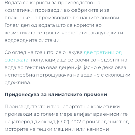
Водата се користи за производство на
козметички производи во фабриките и за
плакнење на производите во нашите домови.
Голем дел од водата што се користи во
козметиката се троши, честопати загадувајќи ги
водоводните системи.
Со оглед на тоа што се очекува
две третини од
светската
популација да се соочи со недостиг на
вода во текот на оваа деценија, јасно е дека оваа
непотребна потрошувачка на вода не е еколошки
одржлива.
Придонесува за климатските промени
Производството и транспортот на козметички
производи во голема мера влијаат врз емисиите
на јаглерод диоксид (CO2). CO2 произведениот од
моторите на тешки машини или камиони