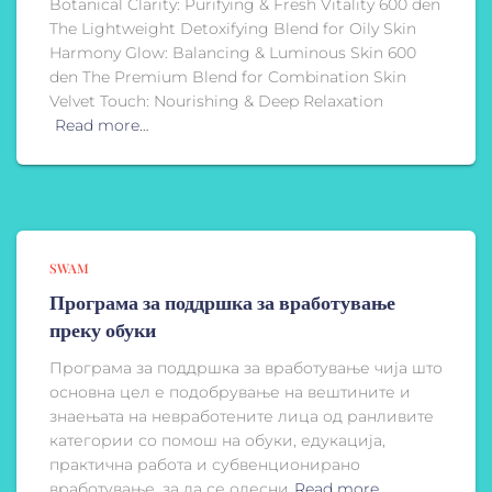
Botanical Clarity: Purifying & Fresh Vitality 600 den
The Lightweight Detoxifying Blend for Oily Skin
Harmony Glow: Balancing & Luminous Skin 600
den The Premium Blend for Combination Skin
Velvet Touch: Nourishing & Deep Relaxation
Read more…
SWAM
Програма за поддршка за вработување
преку обуки
Програма за поддршка за вработување чија што
основна цел е подобрување на вештините и
знаењата на невработените лица од ранливите
категории со помош на обуки, едукација,
практична работа и субвенционирано
вработување, за да се олесни
Read more…