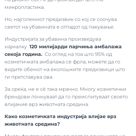
микропластика.
Но, најголемиот предизвик со кој се соочува
светот на убавината е отпадот од пакување.
Индустријата за убавина произведува
најмалку
120 милијарди парчиња амбалажа
секоја година.
Со оглед на тоа што 95% од
козметичката амбалажа се фрла, можете да го
видите обемот на еколошките предизвици што
ги претставува ова.
За среќа, не е сè така мрачно. Многу козметички
брендови почнуваат да го преиспитуваат своето
влијание врз животната средина.
Како козметичката индустрија влијае врз
животната средина?