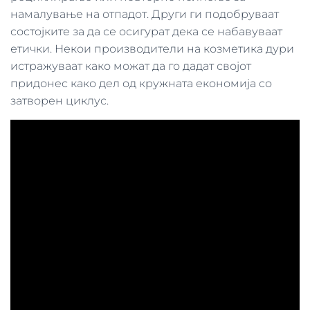
намалување на отпадот. Други ги подобруваат
состојките за да се осигурат дека се набавуваат
етички. Некои производители на козметика дури
истражуваат како можат да го дадат својот
придонес како дел од кружната економија со
затворен циклус.