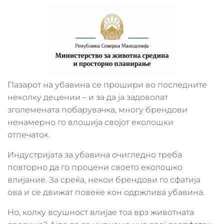
Пазарот на убавина се прошири во последните
неколку децении – и за да ја задоволат
зголемената побарувачка, многу брендови
ненамерно го влошија својот еколошки
отпечаток.
Индустријата за убавина очигледно треба
повторно да го процени своето еколошко
влијание. За среќа, некои брендови го сфатија
ова и се движат повеќе кон одржлива убавина.
Но, колку всушност влијае тоа врз животната