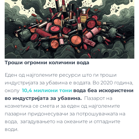
Троши огромни количини вода
Еден од најголемите ресурси што ги троши
индустријата за убавина е водата. Во 2020 година,
околу
10,4 милиони тони
вода беа искористени
во индустријата за убавина.
Пазарот на
козметика се смета и за еден од најголемите
пазарни придонесувачи за потрошувачката на
вода, загадувањето на океаните и отпадните
води.