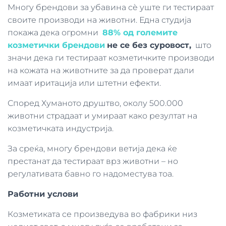
Многу брендови за убавина сè уште ги тестираат
своите производи на животни. Една студија
покажа дека огромни
88% од големите
козметички брендови
не се без суровост,
што
значи дека ги тестираат козметичките производи
на кожата на животните за да проверат дали
имаат иритација или штетни ефекти.
Според Хуманото друштво, околу 500.000
животни страдаат и умираат како резултат на
козметичката индустрија.
За среќа, многу брендови ветија дека ќе
престанат да тестираат врз животни – но
регулативата бавно го надоместува тоа.
Работни услови
Козметиката се произведува во фабрики низ