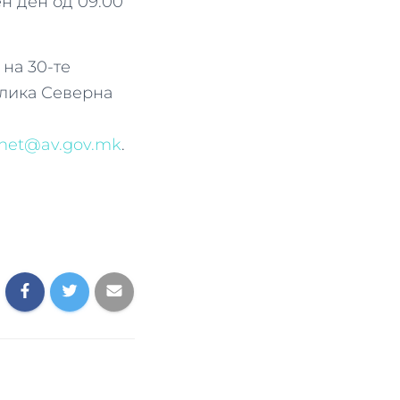
ен ден од 09:00
на 30-те
блика Северна
net@av.gov.mk
.