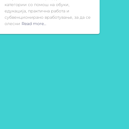
категории со помош на обуки,
едукација, практична работа и
субвенционирано вработување, за да се
олесни
Read more…