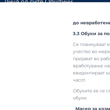
до
невработени
3.3 Обуки за п
Се повикуваат 
учество во мерк
пријават во раб
вработување на
евидентираат ка
часот.
Обуките ќе се 
обуки.
Масер за козм