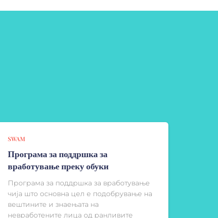
SWAM
Програма за поддршка за
вработување преку обуки
Програма за поддршка за вработување
чија што основна цел е подобрување на
вештините и знаењата на
невработените лица од ранливите