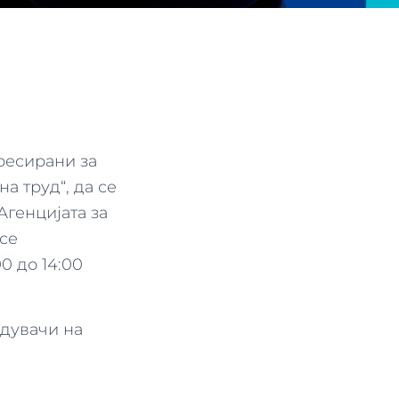
ресирани за
а труд“, да се
Агенцијата за
се
0 до 14:00
едувачи на