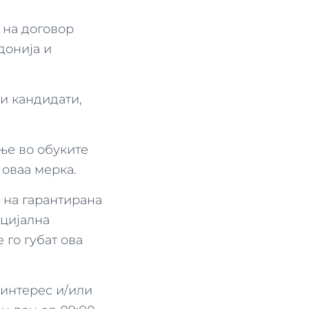
 на договор
донија и
и кандидати,
ње во обуките
 оваа мерка.
 на гарантирана
цијална
 го губат ова
 интерес и/или