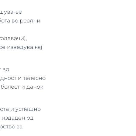
вршување
бота во реални
одавачи),
се изведува кај
т во
идност и телесно
болест и данок
бота и успешно
т издаден од
рство за