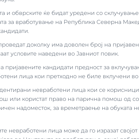
та и обврските ќе бидат уредени со склучување
ата за вработување на Република Северна Маке
кандидати.
проведат доколку има доволен број на пријавен
аат условите наведени во Јавниот повик.
на пријавените кандидати предност за вклучува
отени лица кои претходно не биле вклучени во
дентирани невработени лица кои се корисници
ш или користат право на парична помош од со
ичен надоместок, за времетраење на обуката не
е невработени лица може да го изразат својот