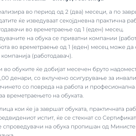
еализира во период од 2 (два) месеци, а по за
датите ќе изведуваат секојдневна практична ра
тодавачи во времетраење од 1 (еден) месец.
дувачите на обука се приватни компании (работ
ота во времетраење од 1 (еден) месец може да 
 компанија (работодавач).
 во обуките ќе добијат месечен бруто надомес
0,00 денари, со вклучено осигурување за инвал
чинето со повреда на работа и професионалнa 
за времетраењето на обуката.
ица кои ќе ја завршат обуката, практичната ра
редвидениот испит, ќе се стекнат со Сертифика
 спроведувачи на обука пропишан од Министе
аука.