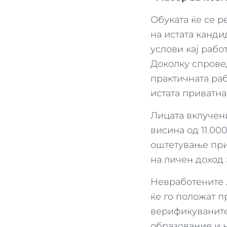
Обуката ќе се р
на истата канди
услови кај рабо
Доколку спрове
практичната раб
истата приватна
Лицата вклучени
висина од 11.00
оштетување при
на личен доход 
Невработените л
ќе го положат п
верификуваните
образование и н