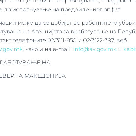
јава во Центарите за вработување, секој работ
 се до исполнување на предвидениот опфат.
ации може да се добијат во работните клубови 
отување на Агенцијата за вработување на Репу
акт телефоните 02/3111-850 и 02/3122-397, веб
.gov.mk
, како и на e-mail:
info@av.gov.mk
и
kabi
ВРАБОТУВАЊЕ НА
ЕВЕРНА МАКЕДОНИЈА