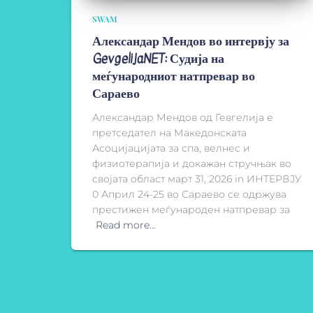
SWAM
Александар Мендов во интервју за
GevgelijaNET: Судија на
меѓународниот натпревар во
Сараево
Александар Мендов од Гевгелија е
претседател на Македонската
Асоцијацијата за спа, велнес и
физиотерапија и докажан стручњак во
својата област март 31, 2026 in ИНТЕРВЈУ
0 Април 24-25 во Сараево се одржува
престижен меѓународен натпревар за
Read more…