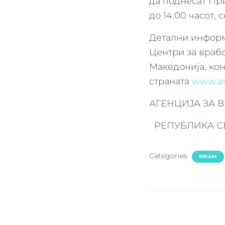
да поднесат При
до 14:00 часот,
Детални информ
Центри за враб
Македонија, конт
страната
www.av
АГЕНЦИЈА ЗА 
РЕПУБЛИКА С
Categories
SWAM