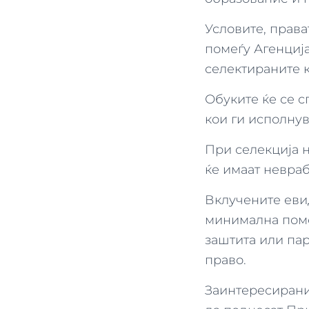
Условите, права
помеѓу Агенциј
селектираните 
Обуките ќе се с
кои ги исполнув
При селекција 
ќе имаат невраб
Вклучените еви
минимална помо
заштита или пар
право.
Заинтересиранит