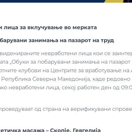
 лица за вклучување во мерката
обарувани занимања на пазарот на труд
евиденираните невработени лица кои се заинте
ата „Обуки за побарувани занимања на пазарот н
отните клубови на Центрите за вработување на 
 Република Северна Македонија, каде редовно 
ко невработени лица, секој работен ден од 09:0
спроведуваат од страна на верификувани спров
етичка масажа – Скопје, Гевгелија