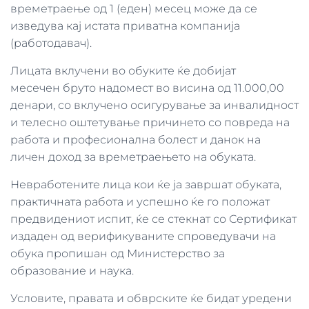
времетраење од 1 (еден) месец може да се
изведува кај истата приватна компанија
(работодавач).
Лицата вклучени во обуките ќе добијат
месечен бруто надомест во висина од 11.000,00
денари, со вклучено осигурување за инвалидност
и телесно оштетување причинето со повреда на
работа и професионалнa болест и данок на
личен доход за времетраењето на обуката.
Невработените лица кои ќе ја завршат обуката,
практичната работа и успешно ќе го положат
предвидениот испит, ќе се стекнат со Сертификат
издаден од верификуваните спроведувачи на
обука пропишан од Министерство за
образование и наука.
Условите, правата и обврските ќе бидат уредени