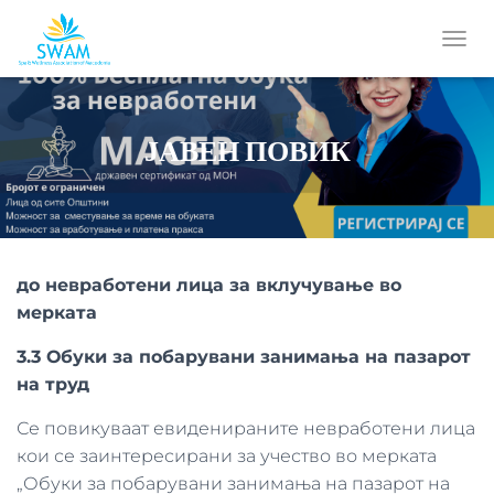
T
O
G
G
ЈАВЕН ПОВИК
L
E
N
A
V
I
G
до
невработени лица за вклучување во
A
T
мерката
I
O
3.3 Обуки за побарувани занимања на пазарот
N
на труд
Се повикуваат евиденираните невработени лица
кои се заинтересирани за учество во мерката
„Обуки за побарувани занимања на пазарот на