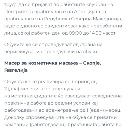
труд“, да се пријават во работните клубови на
Центрите за вработување на Агенцијата за
вработување на Република Северна Македонија,
каде редовно се евидентираат како невработени
лица, секој работен ден од 09:00 до 14:00 часот.
Обуките ќе се спроведуваат од страна на
верификувани спроведувачи на обуки.
Масер за козметичка масажа – Скопје,
Гевгелија
Обуката ќе се реализира во период од
2 (два) месеци, а по завршување
на истата кандидатите ќе изведуваат секојдневна
практична работа во реални услови кај
работодавачи во времетраење од 1 (еден) месец.
Доколку спроведувачите на обука се приватни
компании (работодавачи), практичната работа во