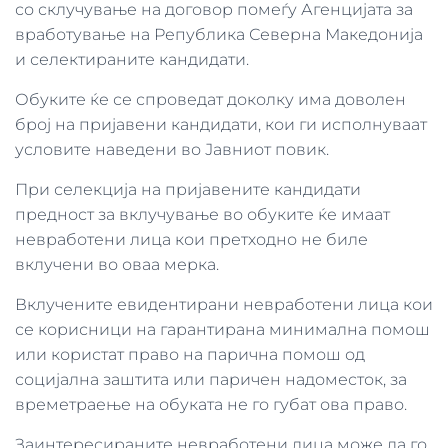
со склучување на договор помеѓу Агенцијата за
вработување на Република Северна Македонија
и селектираните кандидати.
Обуките ќе се спроведат доколку има доволен
број на пријавени кандидати, кои ги исполнуваат
условите наведени во Јавниот повик.
При селекција на пријавените кандидати
предност за вклучување во обуките ќе имаат
невработени лица кои претходно не биле
вклучени во оваа мерка.
Вклучените евидентирани невработени лица кои
се корисници на гарантирана минимална помош
или користат право на парична помош од
социјална заштита или паричен надоместок, за
времетраење на обуката не го губат ова право.
Заинтересираните невработени лица може да го